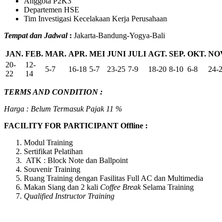
Anggota P2K3
Departemen HSE
Tim Investigasi Kecelakaan Kerja Perusahaan
Tempat dan Jadwal
:
Jakarta-Bandung-Yogya-Bali
JAN.
FEB.
MAR.
APR.
MEI
JUNI
JULI
AGT.
SEP.
OKT.
NO
20-
12-
5-7
16-18
5-7
23-25
7-9
18-20
8-10
6-8
24-
22
14
TERMS AND CONDITION :
Harga : Belum Termasuk Pajak 11 %
FACILITY FOR PARTICIPANT Offline :
Modul Training
Sertifikat Pelatihan
ATK : Block Note dan Ballpoint
Souvenir Training
Ruang Training dengan Fasilitas Full AC dan Multimedia
Makan Siang dan 2 kali
Coffee Break
Selama Training
Qualified Instructor Training