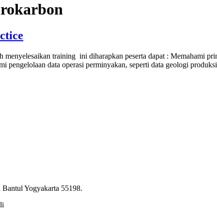
idrokarbon
ctice
nyelesaikan training ini diharapkan peserta dapat : Memahami prinsi
engelolaan data operasi perminyakan, seperti data geologi produksi, da
 Bantul Yogyakarta 55198.
li