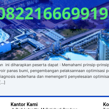
ini diharapkan peserta dapat : Memahami prinsip-prinsip 
oir panas bumi, pengembangan pelaksannaan optimisasi pr
agnosis sederhana dan memengerti penyelesaian optimisasi
[…]
Kantor Kami
Ko