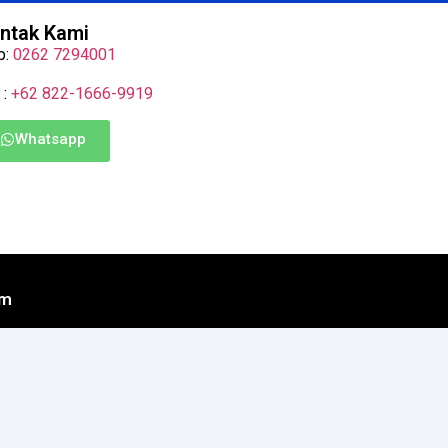
ntak Kami
p:
0262 7294001
 :
+62 822-1666-9919
Whatsapp
om