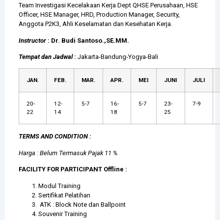
Team Investigasi Kecelakaan Kerja Dept QHSE Perusahaan, HSE
Officer, HSE Manager, HRD, Production Manager, Security,
Anggota P2K3, Ahli Keselamatan dan Kesehatan Kerja.
Instructor
:
Dr. Budi Santoso.,SE.MM.
Tempat dan Jadwal
:
Jakarta-Bandung-Yogya-Bali
JAN.
FEB.
MAR.
APR.
MEI
JUNI
JULI
20-
12-
5-7
16-
5-7
23-
7-9
22
14
18
25
TERMS AND CONDITION :
Harga : Belum Termasuk Pajak 11 %
FACILITY FOR PARTICIPANT Offline :
Modul Training
Sertifikat Pelatihan
ATK : Block Note dan Ballpoint
Souvenir Training