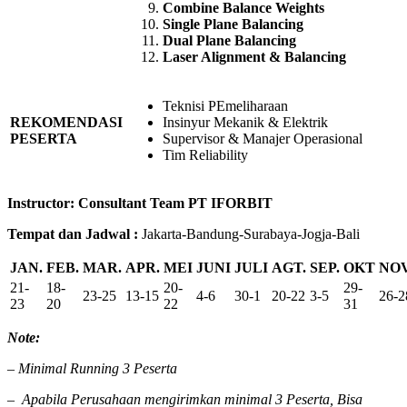
Combine Balance Weights
Single Plane Balancing
Dual Plane Balancing
Laser Alignment & Balancing
Teknisi PEmeliharaan
REKOMENDASI
Insinyur Mekanik & Elektrik
PESERTA
Supervisor & Manajer Operasional
Tim Reliability
Instructor: Consultant Team PT IFORBIT
Tempat dan Jadwal :
Jakarta-Bandung-Surabaya-Jogja-Bali
JAN.
FEB.
MAR.
APR.
MEI
JUNI
JULI
AGT.
SEP.
OKT
NOV
21-
18-
20-
29-
23-25
13-15
4-6
30-1
20-22
3-5
26-2
23
20
22
31
Note:
– Minimal Running 3 Peserta
–
Apabila Perusahaan mengirimkan minimal 3 Peserta, Bisa