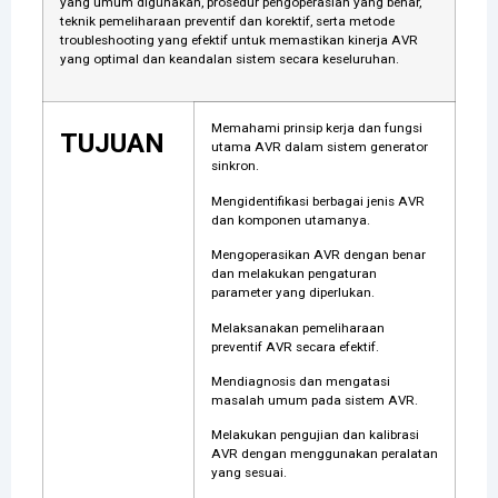
yang umum digunakan, prosedur pengoperasian yang benar,
teknik pemeliharaan preventif dan korektif, serta metode
troubleshooting yang efektif untuk memastikan kinerja AVR
yang optimal dan keandalan sistem secara keseluruhan.
Memahami prinsip kerja dan fungsi
TUJUAN
utama AVR dalam sistem generator
sinkron.
Mengidentifikasi berbagai jenis AVR
dan komponen utamanya.
Mengoperasikan AVR dengan benar
dan melakukan pengaturan
parameter yang diperlukan.
Melaksanakan pemeliharaan
preventif AVR secara efektif.
Mendiagnosis dan mengatasi
masalah umum pada sistem AVR.
Melakukan pengujian dan kalibrasi
AVR dengan menggunakan peralatan
yang sesuai.