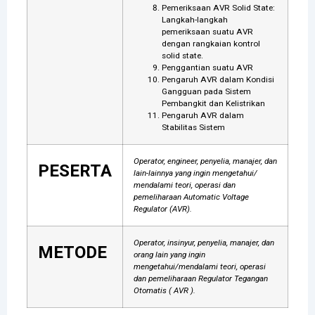
Pemeriksaan AVR Solid State:
Langkah-langkah
pemeriksaan suatu
AVR
dengan rangkaian kontrol
solid state.
Penggantian suatu AVR
Pengaruh AVR dalam Kondisi
Gangguan pada Sistem
Pembangkit dan Kelistrikan
Pengaruh AVR dalam
Stabilitas Sistem
Operator, engineer, penyelia, manajer, dan
PESERTA
lain-lainnya yang ingin mengetahui/
mendalami teori, operasi dan
pemeliharaan Automatic Voltage
Regulator (AVR).
Operator, insinyur, penyelia, manajer, dan
METODE
orang lain yang ingin
mengetahui/mendalami teori, operasi
dan pemeliharaan Regulator Tegangan
Otomatis ( AVR ).