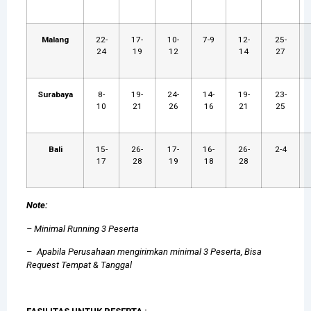
Malang
22-
17-
10-
7-9
12-
25-
24
19
12
14
27
Surabaya
8-
19-
24-
14-
19-
23-
10
21
26
16
21
25
Bali
15-
26-
17-
16-
26-
2-4
17
28
19
18
28
Note:
– Minimal Running 3 Peserta
–
Apabila Perusahaan mengirimkan minimal 3 Peserta, Bisa
Request Tempat & Tanggal