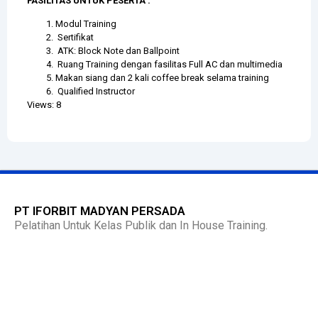
FASILITAS UNTUK PESERTA :
Modul Training
Sertifikat
ATK: Block Note dan Ballpoint
Ruang Training dengan fasilitas Full AC dan multimedia
Makan siang dan 2 kali coffee break selama training
Qualified Instructor
Views: 8
PT IFORBIT MADYAN PERSADA
Pelatihan Untuk Kelas Publik dan In House Training.