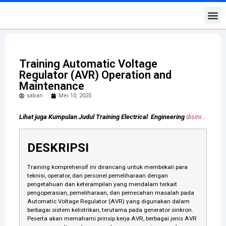
Kontak K
Training Automatic Voltage
Regulator (AVR) Operation and
Maintenance
saban
Mei 10, 2025
Lihat juga Kumpulan Judul Training Electrical Engineering
disini…
DESKRIPSI
Training komprehensif ini dirancang untuk membekali para
teknisi, operator, dan personel pemeliharaan dengan
pengetahuan dan keterampilan yang mendalam terkait
pengoperasian, pemeliharaan, dan pemecahan masalah pada
Automatic Voltage Regulator (AVR) yang digunakan dalam
berbagai sistem kelistrikan, terutama pada generator sinkron.
Peserta akan memahami prinsip kerja AVR, berbagai jenis AVR