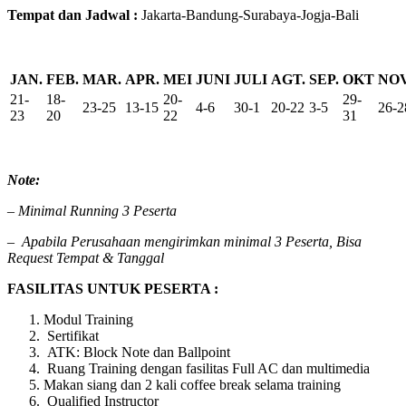
Tempat dan Jadwal :
Jakarta-Bandung-Surabaya-Jogja-Bali
JAN.
FEB.
MAR.
APR.
MEI
JUNI
JULI
AGT.
SEP.
OKT
NOV
21-
18-
20-
29-
23-25
13-15
4-6
30-1
20-22
3-5
26-2
23
20
22
31
Note:
– Minimal Running 3 Peserta
–
Apabila Perusahaan mengirimkan minimal 3 Peserta, Bisa
Request Tempat & Tanggal
FASILITAS UNTUK PESERTA :
Modul Training
Sertifikat
ATK: Block Note dan Ballpoint
Ruang Training dengan fasilitas Full AC dan multimedia
Makan siang dan 2 kali coffee break selama training
Qualified Instructor