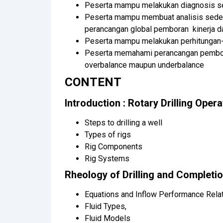
Peserta mampu melakukan diagnosis se
Peserta mampu membuat analisis seder
perancangan global pemboran kinerja
Peserta mampu melakukan perhitungan-pe
Peserta memahami perancangan pemboran
overbalance maupun underbalance
CONTENT
Introduction : Rotary Drilling Oper
Steps to drilling a well
Types of rigs
Rig Components
Rig Systems
Rheology of Drilling and Completio
Equations and Inflow Performance Relat
Fluid Types,
Fluid Models