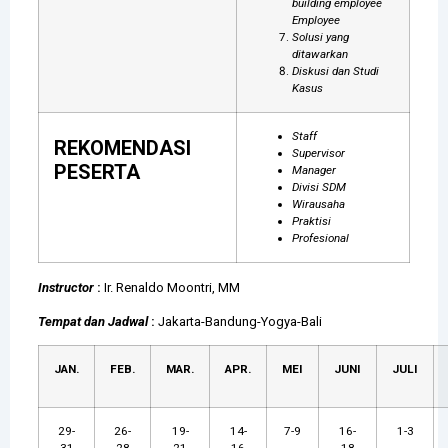
building employee
Employee
Solusi yang
ditawarkan
Diskusi dan Studi
Kasus
Staff
REKOMENDASI
Supervisor
PESERTA
Manager
Divisi SDM
Wirausaha
Praktisi
Profesional
Instructor
:
Ir. Renaldo Moontri, MM
Tempat dan Jadwal
:
Jakarta-Bandung-Yogya-Bali
JAN.
FEB.
MAR.
APR.
MEI
JUNI
JULI
29-
26-
19-
14-
7-9
16-
1-3
31
28
21
16
18