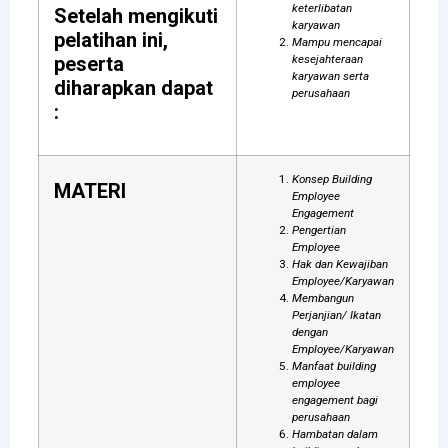
keterlibatan
Setelah mengikuti
karyawan
pelatihan ini,
Mampu mencapai
peserta
kesejahteraan
karyawan serta
diharapkan dapat
perusahaan
:
Konsep Building
MATERI
Employee
Engagement
Pengertian
Employee
Hak dan Kewajiban
Employee/Karyawan
Membangun
Perjanjian/ Ikatan
dengan
Employee/Karyawan
Manfaat building
employee
engagement bagi
perusahaan
Hambatan dalam