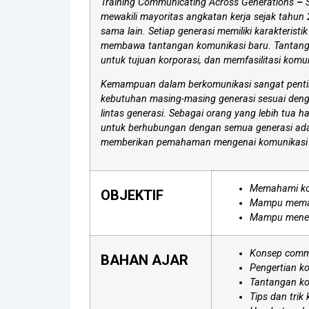
Training Communicating Across Generations
–
mewakili mayoritas angkatan kerja sejak tahun 
sama lain. Setiap generasi memiliki karakteristi
membawa tantangan komunikasi baru. Tantangan
untuk tujuan korporasi, dan memfasilitasi komu
Kemampuan dalam berkomunikasi sangat penting
kebutuhan masing-masing generasi sesuai deng
lintas generasi. Sebagai orang yang lebih tu
untuk berhubungan dengan semua generasi adal
memberikan pemahaman mengenai komunikasi li
Memahami kon
OBJEKTIF
Mampu memaha
Mampu menem
Konsep commu
BAHAN AJAR
Pengertian ko
Tantangan kom
Tips dan trik