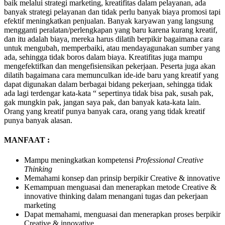
baik melalui strategi marketing, kreatifitas dalam pelayanan, ada
banyak strategi pelayanan dan tidak perlu banyak biaya promosi tapi
efektif meningkatkan penjualan. Banyak karyawan yang langsung
mengganti peralatan/perlengkapan yang baru karena kurang kreatif,
dan itu adalah biaya, mereka harus dilatih berpikir bagaimana cara
untuk mengubah, memperbaiki, atau mendayagunakan sumber yang
ada, sehingga tidak boros dalam biaya. Kreatifitas juga mampu
mengefektifkan dan mengefisiensikan pekerjaan. Peserta juga akan
dilatih bagaimana cara memunculkan ide-ide baru yang kreatif yang
dapat digunakan dalam berbagai bidang pekerjaan, sehingga tidak
ada lagi terdengar kata-kata “ sepertinya tidak bisa pak, susah pak,
gak mungkin pak, jangan saya pak, dan banyak kata-kata lain.
Orang yang kreatif punya banyak cara, orang yang tidak kreatif
punya banyak alasan.
MANFAAT :
Mampu meningkatkan kompetensi
Professional
Creative
Thinking
Memahami konsep dan prinsip berpikir Creative & innovative
Kemampuan menguasai dan menerapkan metode Creative &
innovative thinking dalam menangani tugas dan pekerjaan
marketing
Dapat memahami, menguasai dan menerapkan proses berpikir
Creative & innovative