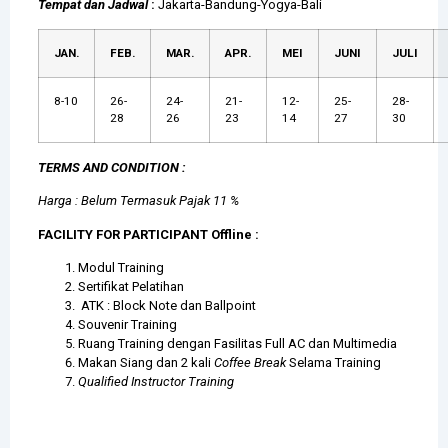
Tempat dan Jadwal
:
Jakarta-Bandung-Yogya-Bali
JAN.
FEB.
MAR.
APR.
MEI
JUNI
JULI
8-10
26-
24-
21-
12-
25-
28-
28
26
23
14
27
30
TERMS AND CONDITION :
Harga : Belum Termasuk Pajak 11 %
FACILITY FOR PARTICIPANT Offline :
Modul Training
Sertifikat Pelatihan
ATK : Block Note dan Ballpoint
Souvenir Training
Ruang Training dengan Fasilitas Full AC dan Multimedia
Makan Siang dan 2 kali
Coffee Break
Selama Training
Qualified Instructor Training