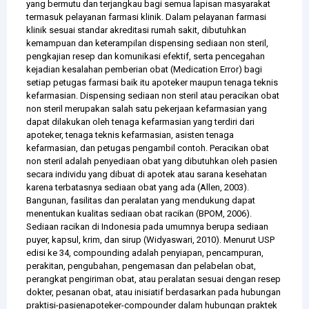
yang bermutu dan terjangkau bagi semua lapisan masyarakat
termasuk pelayanan farmasi klinik. Dalam pelayanan farmasi
klinik sesuai standar akreditasi rumah sakit, dibutuhkan
kemampuan dan keterampilan dispensing sediaan non steril,
pengkajian resep dan komunikasi efektif, serta pencegahan
kejadian kesalahan pemberian obat (Medication Error) bagi
setiap petugas farmasi baik itu apoteker maupun tenaga teknis
kefarmasian. Dispensing sediaan non steril atau peracikan obat
non steril merupakan salah satu pekerjaan kefarmasian yang
dapat dilakukan oleh tenaga kefarmasian yang terdiri dari
apoteker, tenaga teknis kefarmasian, asisten tenaga
kefarmasian, dan petugas pengambil contoh. Peracikan obat
non steril adalah penyediaan obat yang dibutuhkan oleh pasien
secara individu yang dibuat di apotek atau sarana kesehatan
karena terbatasnya sediaan obat yang ada (Allen, 2003).
Bangunan, fasilitas dan peralatan yang mendukung dapat
menentukan kualitas sediaan obat racikan (BPOM, 2006).
Sediaan racikan di Indonesia pada umumnya berupa sediaan
puyer, kapsul, krim, dan sirup (Widyaswari, 2010). Menurut USP
edisi ke 34, compounding adalah penyiapan, pencampuran,
perakitan, pengubahan, pengemasan dan pelabelan obat,
perangkat pengiriman obat, atau peralatan sesuai dengan resep
dokter, pesanan obat, atau inisiatif berdasarkan pada hubungan
praktisi-pasienapoteker-compounder dalam hubungan praktek