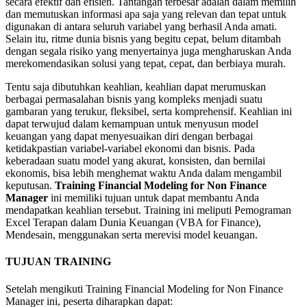
secara efektif dan efisien. Tantangan terbesar adalah dalam memilih
dan memutuskan informasi apa saja yang relevan dan tepat untuk
digunakan di antara seluruh variabel yang berhasil Anda amati.
Selain itu, ritme dunia bisnis yang begitu cepat, belum ditambah
dengan segala risiko yang menyertainya juga mengharuskan Anda
merekomendasikan solusi yang tepat, cepat, dan berbiaya murah.
Tentu saja dibutuhkan keahlian, keahlian dapat merumuskan
berbagai permasalahan bisnis yang kompleks menjadi suatu
gambaran yang terukur, fleksibel, serta komprehensif. Keahlian ini
dapat terwujud dalam kemampuan untuk menyusun model
keuangan yang dapat menyesuaikan diri dengan berbagai
ketidakpastian variabel-variabel ekonomi dan bisnis. Pada
keberadaan suatu model yang akurat, konsisten, dan bernilai
ekonomis, bisa lebih menghemat waktu Anda dalam mengambil
keputusan.
Training Financial Modeling for Non Finance
Manager
ini memiliki tujuan untuk dapat membantu Anda
mendapatkan keahlian tersebut. Training ini meliputi Pemograman
Excel Terapan dalam Dunia Keuangan (VBA for Finance),
Mendesain, menggunakan serta merevisi model keuangan.
TUJUAN TRAINING
Setelah mengikuti Training Financial Modeling for Non Finance
Manager ini, peserta diharapkan dapat: