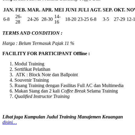
JAN.
FEB.
MAR.
APR.
MEI
JUNI
JULI
AGT.
SEP.
OKT.
NO
26-
14-
6-8
24-26
28-30
18-20
23-25
6-8
3-5
27-29
12-
28
16
TERMS AND CONDITION :
Harga : Belum Termasuk Pajak 11 %
FACILITY FOR PARTICIPANT Offline :
Modul Training
Sertifikat Pelatihan
ATK : Block Note dan Ballpoint
Souvenir Training
Ruang Training dengan Fasilitas Full AC dan Multimedia
Makan Siang dan 2 kali
Coffee Break
Selama Training
Qualified Instructor Training
Lihat juga Kumpulan Judul Training Manajemen Keuangan
disini…