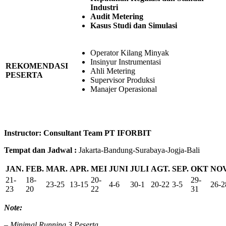
Industri
Audit Metering
Kasus Studi dan Simulasi
Operator Kilang Minyak
Insinyur Instrumentasi
REKOMENDASI
Ahli Metering
PESERTA
Supervisor Produksi
Manajer Operasional
Instructor: Consultant Team PT IFORBIT
Tempat dan Jadwal :
Jakarta-Bandung-Surabaya-Jogja-Bali
JAN.
FEB.
MAR.
APR.
MEI
JUNI
JULI
AGT.
SEP.
OKT
NOV
21-
18-
20-
29-
23-25
13-15
4-6
30-1
20-22
3-5
26-2
23
20
22
31
Note:
– Minimal Running 3 Peserta