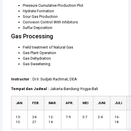
Pressure Cumulative Production Plot
Hydrate Formation
Sour Gas Production
Corrosion Control With Inhibitors
Sulfur Deposition
Gas Processing
Field treatment of Natural Gas
Gas Plant Operation
Gas Dehydration
Gas Sweetening
Instructor :
Dr.Ir. Sudjati Rachmat, DEA
Tempat dan Jadwal :
Jakarta-Bandung-Yogya-Bali
JAN.
FEB.
MAR.
APR.
MEI
JUNI
JULI
13-
24-
12-
7-9
5-7
2-4
16-
15
27
14
18