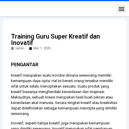
Kontak K
Training Guru Super Kreatif dan
Inovatif
saban
Mei 1, 2025
PENGANTAR
Kreatif merupakan suatu kondisi dimana seseorang memiliki
kemampuan daya cipta. Hal ini berarti orang tersebut memiliki
sifat untuk selalu menciptakan sesuatu. Suatu produk yang
kreatif biasanya menghendaki kecerdasan dan imajinasi.
Maksudnya, sebuah kreasi merupakan hasil buah pikiran atau
kecerdasan akal manusia. Secara singkat kreatif atau kreativitas
dapat didefinisikan sebagai kemampuan mencipta yang dimiliki
seseorang.
Inovatif, seperti halnya kreatif, juga merupakan kemampuan
yang dimiliki seseorang. Inovatif merupakan sifat pembaruan