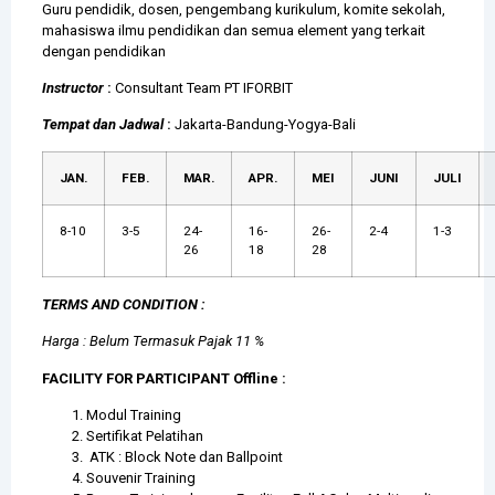
Guru pendidik, dosen, pengembang kurikulum, komite sekolah,
mahasiswa ilmu pendidikan dan semua element yang terkait
dengan pendidikan
Instructor
:
Consultant Team PT IFORBIT
Tempat dan Jadwal
:
Jakarta-Bandung-Yogya-Bali
JAN.
FEB.
MAR.
APR.
MEI
JUNI
JULI
8-10
3-5
24-
16-
26-
2-4
1-3
26
18
28
TERMS AND CONDITION :
Harga : Belum Termasuk Pajak 11 %
FACILITY FOR PARTICIPANT Offline :
Modul Training
Sertifikat Pelatihan
ATK : Block Note dan Ballpoint
Souvenir Training