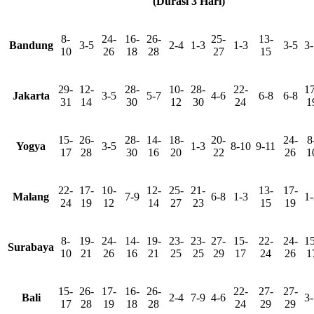
(Durasi 3 Hari)
8-
24-
16-
26-
25-
13-
Bandung
3-5
2-4
1-3
1-3
3-5
3-
10
26
18
28
27
15
29-
12-
28-
10-
28-
22-
17
Jakarta
3-5
5-7
4-6
6-8
6-8
31
14
30
12
30
24
1
15-
26-
28-
14-
18-
20-
24-
8
Yogya
3-5
1-3
8-10
9-11
17
28
30
16
20
22
26
1
22-
17-
10-
12-
25-
21-
13-
17-
Malang
7-9
6-8
1-3
1-
24
19
12
14
27
23
15
19
8-
19-
24-
14-
19-
23-
23-
27-
15-
22-
24-
15
Surabaya
10
21
26
16
21
25
25
29
17
24
26
1
15-
26-
17-
16-
26-
22-
27-
27-
Bali
2-4
7-9
4-6
3-
17
28
19
18
28
24
29
29