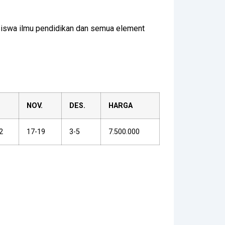
siswa ilmu pendidikan dan semua element
.
NOV.
DES.
HARGA
2
17-19
3-5
7.500.000