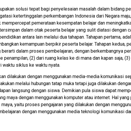
upakan solusi tepat bagi penyelesaian masalah dalam bidang pe
gatasi ketertinggalan perkembangan Indonesia dari Negara maju,
uk mempercepat pemerataan kesempatan belajar dan meningkatk
ersimpan dalam otak peserta belajar yang sulit diatasi dengan 
endidikan antara lain melalui dua tahapan. Tahapan pertama, ad
mbangkan kemampuan berpikir peserta belajar. Tahapan kedua, 
 berarti dalam proses pembelajaran, dengan berkembangnya pe
e penampilan, (2) dari ruang kelas ke di mana dan kapan saja, (3) d
dari waktu siklus ke waktu nyata.
an dilakukan dengan menggunakan media-media komunikasi seperti
dilakukan melalui hubungan tatap muka tetapi juga dilakukan de
apan langsung dengan siswa. Demikian pula siswa dapat memper
ang maya dengan menggunakan komputer atau internet. Hal yang
n maya, yaitu proses pengajaran yang dilakukan dengan menggunaka
pembelajaran dengan menggunakan media teknologi komunikasi dan