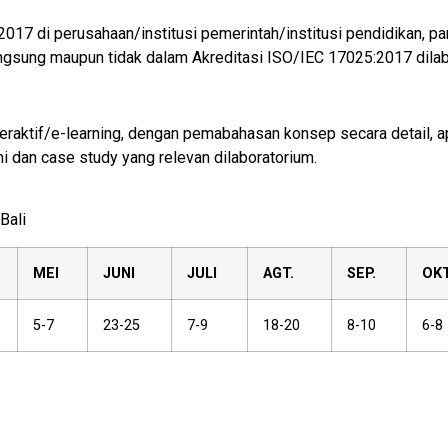
017 di perusahaan/institusi pemerintah/institusi pendidikan, p
angsung maupun tidak dalam Akreditasi ISO/IEC 17025:2017 dilab
raktif/e-learning, dengan pemabahasan konsep secara detail, apl
dan case study yang relevan dilaboratorium.
Bali
MEI
JUNI
JULI
AGT.
SEP.
OKT
5-7
23-25
7-9
18-20
8-10
6-8