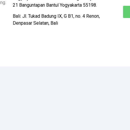
ng.
21 Banguntapan Bantul Yogyakarta 55198.
Bali: Jl. Tukad Badung IX, G B1, no. 4 Renon,
Denpasar Selatan, Bali
Desain Oleh:
N PERSADA