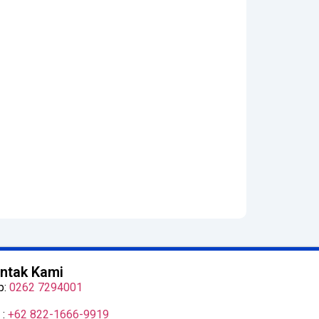
ntak Kami
p:
0262 7294001
 :
+62 822-1666-9919