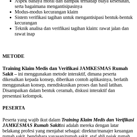
Aspek bahaya moral dan dampak terhadap biaya kesehatan,
serta bagaimana mengantisipasinya
Modus-modus kecurangan klaim
Sistem verifikasi tagihan untuk mengantisipasi bentuk-bentuk
kecurangan
Teknik analisa dan verifikasi tagihan klaim: rawat jalan dan
rawat inap
METODE
Training Klaim Medis dan Verifikasi JAMKESMAS Rumah
Sakit –
ini menggunakan metode interaktif, dimana peserta
dikenalkan kepada konsep, diberikan contoh aplikasinya, berlatih
menggunakan konsep, mendiskusikan proses dan hasil latihan.
Disampaikan dalam bentuk ceramah, diskusi interaktif dan
presentasi kelompok.
PESERTA
Peserta yang wajib ikut dalam
Training Klaim Medis dan Verifikasi
JAMKESMAS Rumah Sakit
ini adalah mereka dengan latar
belakang profesi yang menjabat sebagai: direktur/manajer keuangan
rumah sakit, bendahara yayasan/rumah sakit, staf ahli pajak rumah