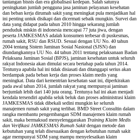
tantangan bisnis dan era globalisasi kedepan. Salah satunya
peningkatan jumlah pengguna jasa jaminan pelayanan kesehatan
dan beban kerja dirumah sakit yang meningkat pula menjadikan hal
ini penting untuk disikapi dan dicermati sebaik mungkin. Survei dan
data yang didapat pada tahun 2010 hingga sekarang jumlah
penduduk miskin di indonesia mencapai 77 juta jiwa, dengan
peserta JAMKESMAS adalah konsumen terbesar di puskesmas,
rumah sakit, RSU dan RSUD. Sesuai dengan UU No. 40 tahun
2004 tentang Sistem Jaminan Sosial Nasional (SJSN) dan
diundangkannya UU No. 44 tahun 2011 tentang pelaksanaan Badan
Pelaksana Jaminan Sosial (BPJS), jaminan kesehatan untuk seluruh
rakyat Indonesia akan dimulai secara bertahap pada tahun 2014.
Tentunya apabila hal ini tidak disiasati dan ditanggapi serius akan
berdampak pada beban kerja dan proses klaim medis yang
meningkat. Data dari kementrian kesehatan saat ini, diperkirakan
pada awal tahun 2014, jumlah rakyat yang mempunyai jaminan
berjumlah lebih dari 140 juta orang. Tentunya hal ini akan menjadi
kendala tersendiri apabila seluk beluk dan proses administrasi klaim
JAMKESMAS tidak dibekali sedini mungkin ke seluruh
manajemen rumah sakit yang terlibat. BMD Street Consultin dalam
rangka membantu pengembangan SDM manajemen klaim rumah
sakit, maka bermaksud menyelenggarakan
Training Klaim Medis
dan Verifikasi JAMKESMAS Rumah Sakit
dengan metode dan
kebutuhan yang telah disesuaikan dengan kebutuhan rumah sakit
agar mempunyai SDM yang mampu menyelesaikan klaim