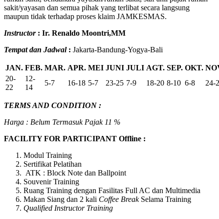
sakit/yayasan dan semua pihak yang terlibat secara langsung
maupun tidak terhadap proses klaim JAMKESMAS.
Instructor
:
Ir. Renaldo Moontri,MM
Tempat dan Jadwal
:
Jakarta-Bandung-Yogya-Bali
JAN.
FEB.
MAR.
APR.
MEI
JUNI
JULI
AGT.
SEP.
OKT.
NO
20-
12-
5-7
16-18
5-7
23-25
7-9
18-20
8-10
6-8
24-
22
14
TERMS AND CONDITION :
Harga : Belum Termasuk Pajak 11 %
FACILITY FOR PARTICIPANT Offline :
Modul Training
Sertifikat Pelatihan
ATK : Block Note dan Ballpoint
Souvenir Training
Ruang Training dengan Fasilitas Full AC dan Multimedia
Makan Siang dan 2 kali
Coffee Break
Selama Training
Qualified Instructor Training