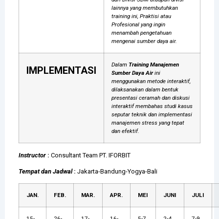
lainnya yang membutuhkan
training ini, Praktisi atau
Profesional yang ingin
menambah pengetahuan
mengenai sumber daya air.
Dalam
Training Manajemen
IMPLEMENTASI
Sumber Daya Air
ini
menggunakan metode interaktif,
dilaksanakan dalam bentuk
presentasi ceramah dan diskusi
interaktif membahas studi kasus
seputar teknik dan implementasi
manajemen stress yang tepat
dan efektif.
Instructor
:
Consultant Team PT. IFORBIT
Tempat dan Jadwal
:
Jakarta-Bandung-Yogya-Bali
JAN.
FEB.
MAR.
APR.
MEI
JUNI
JULI
15-
26-
17-
16-
5-7
2-4
7-9