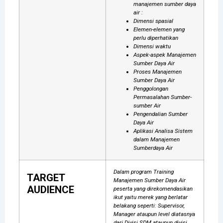
manajemen sumber daya
air :
Dimensi spasial
Elemen-elemen yang
perlu diperhatikan
Dimensi waktu
Aspek-aspek Manajemen
Sumber Daya Air
Proses Manajemen
Sumber Daya Air
Penggolongan
Permasalahan Sumber-
sumber Air
Pengendalian Sumber
Daya Air
Aplikasi Analisa Sistem
dalam Manajemen
Sumberdaya Air
Dalam program Training
TARGET
Manajemen Sumber Daya Air
AUDIENCE
peserta yang direkomendasikan
ikut yaitu merek yang berlatar
belakang seperti: Supervisor,
Manager ataupun level diatasnya
dari Divisi SDM ataupun divisi