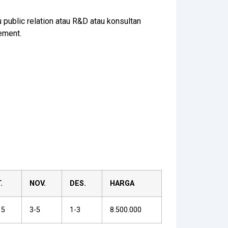
u public relation atau R&D atau konsultan
ement.
.
NOV.
DES.
HARGA
15
3-5
1-3
8.500.000