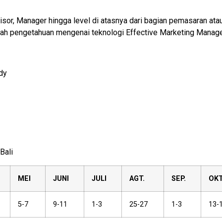
visor, Manager hingga level di atasnya dari bagian pemasaran ata
ah pengetahuan mengenai teknologi Effective Marketing Manag
dy
Bali
MEI
JUNI
JULI
AGT.
SEP.
OKT
5-7
9-11
1-3
25-27
1-3
13-