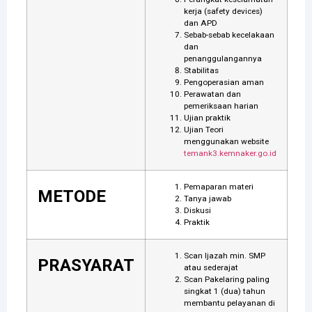
kerja (safety devices)
dan APD
Sebab-sebab kecelakaan
dan
penanggulangannya
Stabilitas
Pengoperasian aman
Perawatan dan
pemeriksaan harian
Ujian praktik
Ujian Teori
menggunakan website
temank3.kemnaker.go.id
Pemaparan materi
METODE
Tanya jawab
Diskusi
Praktik
Scan Ijazah min. SMP
PRASYARAT
atau sederajat
Scan Pakelaring paling
singkat 1 (dua) tahun
membantu pelayanan di