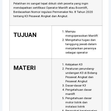
Pelatihan ini sangat tepat diikuti oleh peserta yang ingin
mendapatkan sertifikasi Operator Manlift atau Boomlift,
Berdasarkan Nomor regulasi Permenaker No. 8 Tahun 2020
tentang K3 Pesawat Angkat dan Angkut.
Mampu
TUJUAN
mengoperasikan Manlift
Mengetahui tugas dan
tanggung jawab dalam
menjalankan perannya
sebagai operator
Kebijakan K3
MATERI
Peraturan perundang-
undangan K3 di Bidang
Pesawat Angkat dan
Pesawat Angkut
Dasar-dasar K3
Pengetahuan dasar
manlift
Pengetahuan dasar
motor listrik dan
instalasi listrik
Perangkat keselamatan