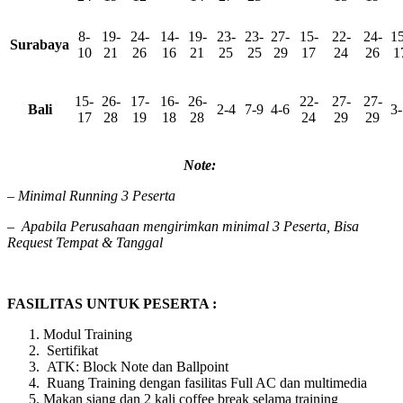
8-
19-
24-
14-
19-
23-
23-
27-
15-
22-
24-
15
Surabaya
10
21
26
16
21
25
25
29
17
24
26
1
15-
26-
17-
16-
26-
22-
27-
27-
Bali
2-4
7-9
4-6
3-
17
28
19
18
28
24
29
29
Note:
– Minimal Running 3 Peserta
–
Apabila Perusahaan mengirimkan minimal 3 Peserta, Bisa
Request Tempat & Tanggal
FASILITAS UNTUK PESERTA :
Modul Training
Sertifikat
ATK: Block Note dan Ballpoint
Ruang Training dengan fasilitas Full AC dan multimedia
Makan siang dan 2 kali coffee break selama training