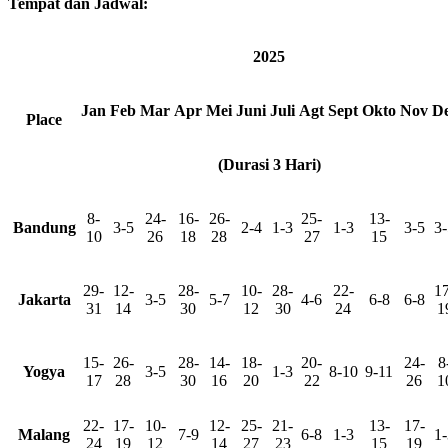
Tempat dan Jadwal:
2025
Jan
Feb
Mar
Apr
Mei
Juni
Juli
Agt
Sept
Okto
Nov
D
Place
(Durasi 3 Hari)
8-
24-
16-
26-
25-
13-
Bandung
3-5
2-4
1-3
1-3
3-5
3-
10
26
18
28
27
15
29-
12-
28-
10-
28-
22-
17
Jakarta
3-5
5-7
4-6
6-8
6-8
31
14
30
12
30
24
1
15-
26-
28-
14-
18-
20-
24-
8
Yogya
3-5
1-3
8-10
9-11
17
28
30
16
20
22
26
1
22-
17-
10-
12-
25-
21-
13-
17-
Malang
7-9
6-8
1-3
1-
24
19
12
14
27
23
15
19