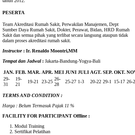
tahun 2012.
PESERTA
Team Akreditasi Rumah Sakit, Perwakilan Manajemen, Dept
Sumber Daya Rumah Sakit, Dokter, Perawat, Bidan, HRD Rumah
Sakit dan semua pihak yang terlibat secara langsung ataupun tidak
dalam proses akreditasi rumah sakit.
Instructor
:
Ir. Renaldo Moontri,MM
Tempat dan Jadwal
:
Jakarta-Bandung-Yogya-Bali
JAN.
FEB.
MAR.
APR.
MEI
JUNI
JULI
AGT.
SEP.
OKT.
NO
29-
19-
26-
19-21
23-25
25-27
1-3
20-22
29-1
15-17
26-
31
21
28
TERMS AND CONDITION :
Harga : Belum Termasuk Pajak 11 %
FACILITY FOR PARTICIPANT Offline :
Modul Training
Sertifikat Pelatihan