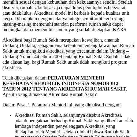
memilih sesuai dengan kebutuhan dan kekuatannya sendiri. Setelah
disurvei, rumah sakit bisa saja dapat lulus penuh, lulus bersyarat,
atau tidak lulus. Akreditasi model ini berbasis kepada kualitas unit
kerja. Diharapkan dengan adanya integrasi unit-unit kerja yang
masing-masing memenuhi standar, performa rumah sakit dapat
meningkat dan memenuhi standar yang sudah ditetapkan KARS.
Akreditasi bagi Rumah Sakit merupakan kewajiban, amanah
Undang-Undang, sebagaimana ketentuan tentang kewajiban Rumah
Sakit untuk mengikuti akreditasi yang tercantum dalam Undang –
Undang Nomor 44 tahun 2009 tentang Rumah Sakit. Sudah Tidak
ada alasan lagi bagi Rumah Sakit untuk tidak mengikuti program
akreditasi.
Telah dijelaskan dalam
PERATURAN MENTERI
KESEHATAN REPUBLIK INDONESIA NOMOR 012
TAHUN 2012 TENTANG AKREDITASI RUMAH SAKIT
,
Apa itu yang dimaksud Akreditasi Rumah Sakit?
Dalam Pasal 1 Peraturan Menteri ini, yang dimaksud dengan:
Akreditasi Rumah Sakit, selanjutnya disebut Akreditasi,
adalah pengakuan terhadap Rumah Sakit yang diberikan oleh
lembaga independen penyelenggara Akreditasi yang
ditetapkan oleh Menteri, setelah dinilai bahwa Rumah Sakit