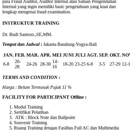
para Fraud Auditor, Auditor Internal atau Satuan Pengendalian
Internal yang ingin memiliki basic pengetahuan yang kuat dan
lengkap mengenai fraud examination.
INSTRUKTUR TRAINING
Dr. Budi Santoso.,SE,MM.
Tempat dan Jadwal
:
Jakarta-Bandung-Yogya-Bali
JAN.
FEB.
MAR.
APR.
MEI
JUNI
JULI
AGT.
SEP.
OKT.
NO
26-
14-
6-8
24-26
28-30
18-20
23-25
6-8
3-5
27-29
12-
28
16
TERMS AND CONDITION :
Harga : Belum Termasuk Pajak 11 %
FACILITY FOR PARTICIPANT Offline :
Modul Training
Sertifikat Pelatihan
ATK : Block Note dan Ballpoint
Souvenir Training
Ruang Training dengan Fasilitas Full AC dan Multimedia