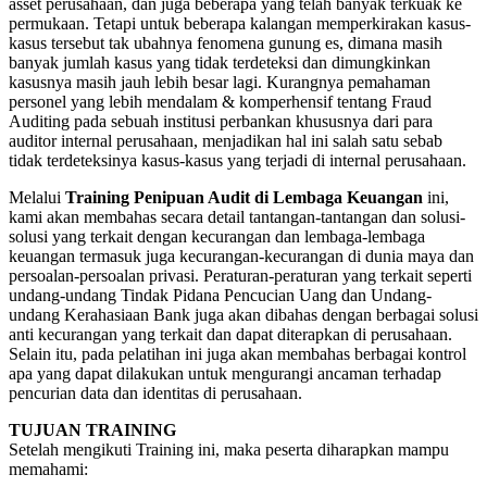
asset perusahaan, dan juga beberapa yang telah banyak terkuak ke
permukaan. Tetapi untuk beberapa kalangan memperkirakan kasus-
kasus tersebut tak ubahnya fenomena gunung es, dimana masih
banyak jumlah kasus yang tidak terdeteksi dan dimungkinkan
kasusnya masih jauh lebih besar lagi. Kurangnya pemahaman
personel yang lebih mendalam & komperhensif tentang Fraud
Auditing pada sebuah institusi perbankan khususnya dari para
auditor internal perusahaan, menjadikan hal ini salah satu sebab
tidak terdeteksinya kasus-kasus yang terjadi di internal perusahaan.
Melalui
Training Penipuan Audit di Lembaga Keuangan
ini,
kami akan membahas secara detail tantangan-tantangan dan solusi-
solusi yang terkait dengan kecurangan dan lembaga-lembaga
keuangan termasuk juga kecurangan-kecurangan di dunia maya dan
persoalan-persoalan privasi. Peraturan-peraturan yang terkait seperti
undang-undang Tindak Pidana Pencucian Uang dan Undang-
undang Kerahasiaan Bank juga akan dibahas dengan berbagai solusi
anti kecurangan yang terkait dan dapat diterapkan di perusahaan.
Selain itu, pada pelatihan ini juga akan membahas berbagai kontrol
apa yang dapat dilakukan untuk mengurangi ancaman terhadap
pencurian data dan identitas di perusahaan.
TUJUAN TRAINING
Setelah mengikuti Training ini, maka peserta diharapkan mampu
memahami: