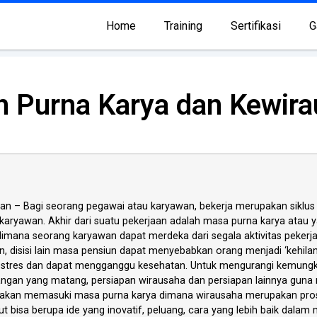
Home
Training
Sertifikasi
G
an Purna Karya dan Kewir
an – Bagi seorang pegawai atau karyawan, bekerja merupakan siklus h
 karyawan. Akhir dari suatu pekerjaan adalah masa purna karya atau y
imana seorang karyawan dapat merdeka dari segala aktivitas pekerj
, disisi lain masa pensiun dapat menyebabkan orang menjadi ‘kehilan
 stres dan dapat mengganggu kesehatan. Untuk mengurangi kemungki
uangan yang matang, persiapan wirausaha dan persiapan lainnya gun
ang akan memasuki masa purna karya dimana wirausaha merupakan pr
 bisa berupa ide yang inovatif, peluang, cara yang lebih baik dalam m