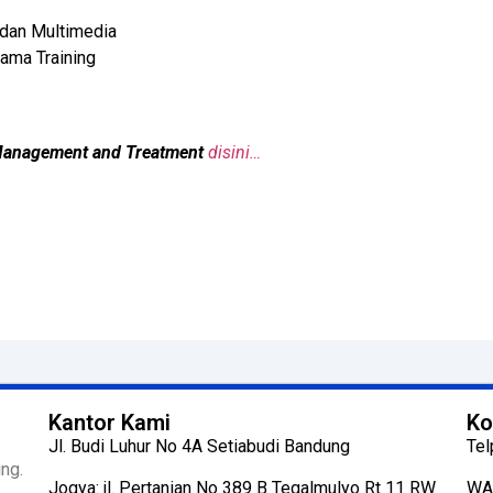
 dan Multimedia
ama Training
 Management and Treatment
disini…
Kantor Kami
Ko
Jl. Budi Luhur No 4A Setiabudi Bandung
Tel
ng.
Jogya: jl. Pertanian No 389 B Tegalmulyo Rt 11 RW
WA