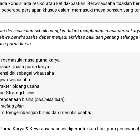
a kondisi ada resiko atau ketidakpastian. Berwirausaha tidaklah berbe
rikan beberapa persiapan khusus dalam memasuki masa pensiun yang te
n diri sedini dan sebaik mungkin dalam menghadapi masa purna kary
wa berwirausaha dapat menjadi aktivitas baik dan penting sehingga da
sa purna karya.
l memasuki masa purna karya;
suki masa purna karya
ensi diri sebagai wirausaha
iwa wirausaha
rakter bidang usaha
dan Strategi bisnis
encanaan bisnis (
business plan
)
rketing plan
lam Pengembangan bisnis dan merintis usaha;
n Purna Karya & Kewirausahaan ini diperuntukkan bagi para pegawai