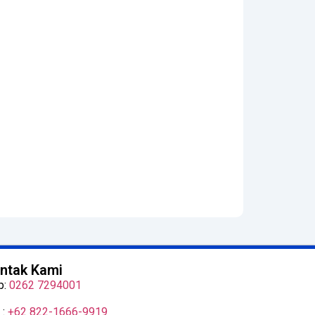
ntak Kami
p:
0262 7294001
 :
+62 822-1666-9919