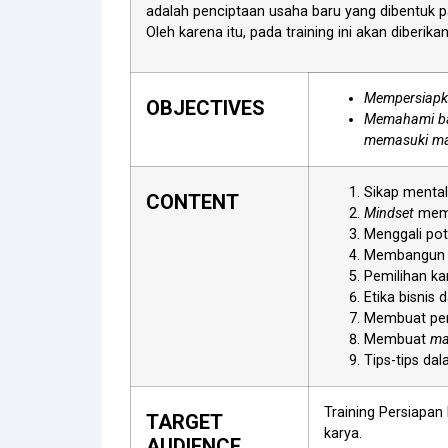
adalah penciptaan usaha baru yang dibentuk pad
Oleh karena itu, pada training ini akan dibe
Mempersiapka
OBJECTIVES
Memahami bah
memasuki ma
Sikap menta
CONTENT
Mindset
mema
Menggali pot
Membangun j
Pemilihan ka
Etika bisnis 
Membuat per
Membuat
ma
Tips-tips da
Training Persiapa
TARGET
karya.
AUDIENCE