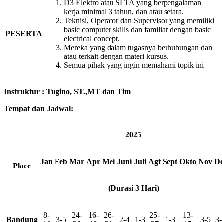
D3 Elektro atau SLTA yang berpengalaman
kerja minimal 3 tahun, dan atau setara.
Teknisi, Operator dan Supervisor yang memiliki
basic computer skills dan familiar dengan basic
PESERTA
electrical concept.
Mereka yang dalam tugasnya berhubungan dan
atau terkait dengan materi kursus.
Semua pihak yang ingin memahami topik ini
Instruktur
:
Tugino, ST.,MT dan Tim
Tempat dan Jadwal:
2025
Jan
Feb
Mar
Apr
Mei
Juni
Juli
Agt
Sept
Okto
Nov
D
Place
(Durasi 3 Hari)
8-
24-
16-
26-
25-
13-
Bandung
3-5
2-4
1-3
1-3
3-5
3-