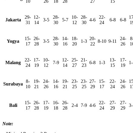
10
26
18
28
27
15
29-
12-
28-
10-
28-
22-
17
Jakarta
3-5
5-7
4-6
6-8
6-8
31
14
30
12
30
24
1
15-
26-
28-
14-
18-
20-
24-
8
Yogya
3-5
1-3
8-10
9-11
17
28
30
16
20
22
26
1
22-
17-
10-
12-
25-
21-
13-
17-
Malang
7-9
6-8
1-3
1-
24
19
12
14
27
23
15
19
8-
19-
24-
14-
19-
23-
23-
27-
15-
22-
24-
15
Surabaya
10
21
26
16
21
25
25
29
17
24
26
1
15-
26-
17-
16-
26-
22-
27-
27-
Bali
2-4
7-9
4-6
3-
17
28
19
18
28
24
29
29
Note: