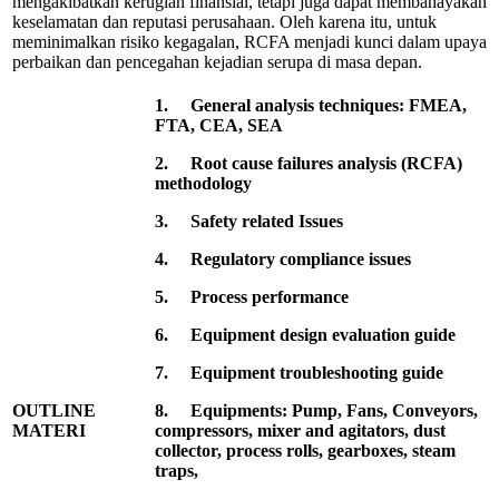
mengakibatkan kerugian finansial, tetapi juga dapat membahayakan
keselamatan dan reputasi perusahaan. Oleh karena itu, untuk
meminimalkan risiko kegagalan, RCFA menjadi kunci dalam upaya
perbaikan dan pencegahan kejadian serupa di masa depan.
1.
General analysis techniques: FMEA,
FTA, CEA, SEA
2.
Root cause failures analysis (RCFA)
methodology
3.
Safety related Issues
4.
Regulatory compliance issues
5.
Process performance
6.
Equipment design evaluation guide
7.
Equipment troubleshooting guide
8.
Equipments: Pump, Fans, Conveyors,
OUTLINE
compressors, mixer and agitators, dust
MATERI
collector, process rolls, gearboxes, steam
traps,