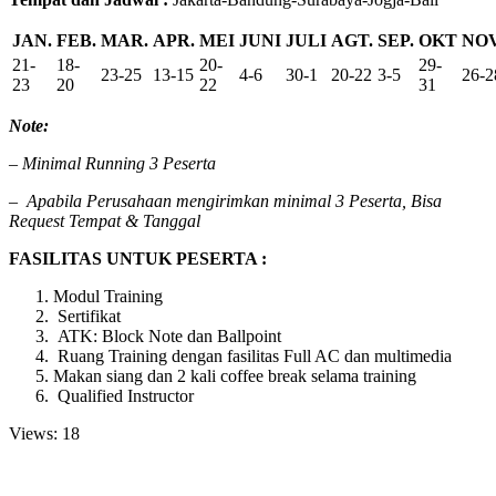
JAN.
FEB.
MAR.
APR.
MEI
JUNI
JULI
AGT.
SEP.
OKT
NOV
21-
18-
20-
29-
23-25
13-15
4-6
30-1
20-22
3-5
26-2
23
20
22
31
Note:
– Minimal Running 3 Peserta
–
Apabila Perusahaan mengirimkan minimal 3 Peserta, Bisa
Request Tempat & Tanggal
FASILITAS UNTUK PESERTA :
Modul Training
Sertifikat
ATK: Block Note dan Ballpoint
Ruang Training dengan fasilitas Full AC dan multimedia
Makan siang dan 2 kali coffee break selama training
Qualified Instructor
Views: 18