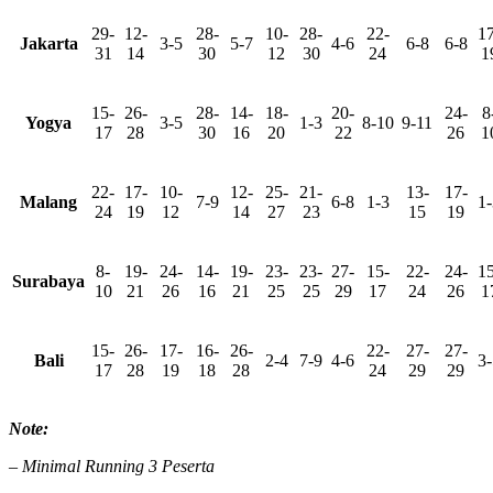
29-
12-
28-
10-
28-
22-
17
Jakarta
3-5
5-7
4-6
6-8
6-8
31
14
30
12
30
24
1
15-
26-
28-
14-
18-
20-
24-
8
Yogya
3-5
1-3
8-10
9-11
17
28
30
16
20
22
26
1
22-
17-
10-
12-
25-
21-
13-
17-
Malang
7-9
6-8
1-3
1-
24
19
12
14
27
23
15
19
8-
19-
24-
14-
19-
23-
23-
27-
15-
22-
24-
15
Surabaya
10
21
26
16
21
25
25
29
17
24
26
1
15-
26-
17-
16-
26-
22-
27-
27-
Bali
2-4
7-9
4-6
3-
17
28
19
18
28
24
29
29
Note:
– Minimal Running 3 Peserta