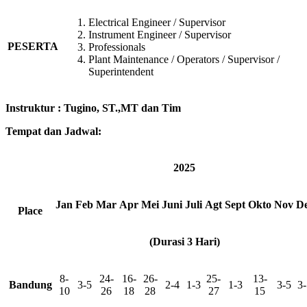
Electrical Engineer / Supervisor
Instrument Engineer / Supervisor
PESERTA
Professionals
Plant Maintenance / Operators / Supervisor /
Superintendent
Instruktur
:
Tugino, ST.,MT dan Tim
Tempat dan Jadwal:
2025
Jan
Feb
Mar
Apr
Mei
Juni
Juli
Agt
Sept
Okto
Nov
D
Place
(Durasi 3 Hari)
8-
24-
16-
26-
25-
13-
Bandung
3-5
2-4
1-3
1-3
3-5
3-
10
26
18
28
27
15