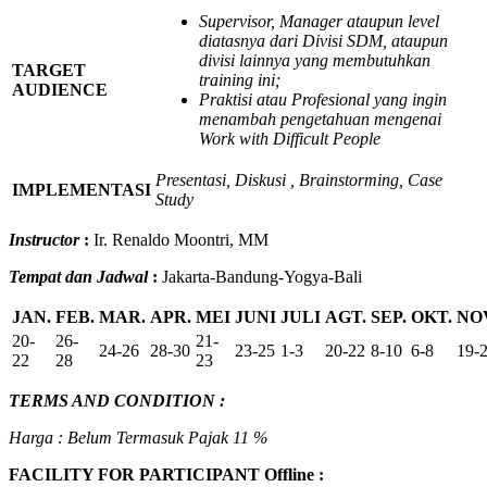
Supervisor, Manager ataupun level
diatasnya dari Divisi SDM, ataupun
divisi lainnya yang membutuhkan
TARGET
training ini;
AUDIENCE
Praktisi atau Profesional yang ingin
menambah pengetahuan mengenai
Work with Difficult People
Presentasi, Diskusi , Brainstorming, Case
IMPLEMENTASI
Study
Instructor
:
Ir. Renaldo Moontri, MM
Tempat dan Jadwal
:
Jakarta-Bandung-Yogya-Bali
JAN.
FEB.
MAR.
APR.
MEI
JUNI
JULI
AGT.
SEP.
OKT.
NO
20-
26-
21-
24-26
28-30
23-25
1-3
20-22
8-10
6-8
19-
22
28
23
TERMS AND CONDITION :
Harga : Belum Termasuk Pajak 11 %
FACILITY FOR PARTICIPANT Offline :