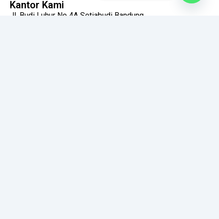
Kantor Kami
Jl. Budi Luhur No 4A Setiabudi Bandung
Jogya: jl. Pertanian No 389 B Tegalmulyo Rt 11 RW 21
Banguntapan Bantul Yogyakarta 55198.
Bali: Jl. Tukad Badung IX, G B1, no. 4 Renon, Denpasar
Selatan, Bali