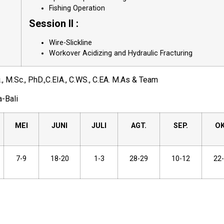
Fishing Operation
Session II :
Wire-Slickline
Workover Acidizing and Hydraulic Fracturing
., M.Sc., PhD.,C.EIA., C.WS., C.EA. M.As & Team
-Bali
MEI
JUNI
JULI
AGT.
SEP.
OK
7-9
18-20
1-3
28-29
10-12
22