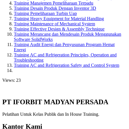
Training Manajemen Pemeliharaan Terpadu
Training Desain Produk Dengan Inventor 3D
Training Pemeliharaan Turbin Uap
Training Heavy Equipment for Material Handling
Training Maintenance of Mechanical System
Training Effective Design & Assembly Technique
Training Merancang dan Mendesain Produk Menggunakan
Software SolidWorks
Training Audit Energi dan Penyusunan Program Hemat
Energi
Training AC and Refrigeration Principles, Operation and
Troubleshooting
Training AC and Refrigeration Safety and Control System
Views: 23
PT IFORBIT MADYAN PERSADA
Pelatihan Untuk Kelas Publik dan In House Training.
Kantor Kami