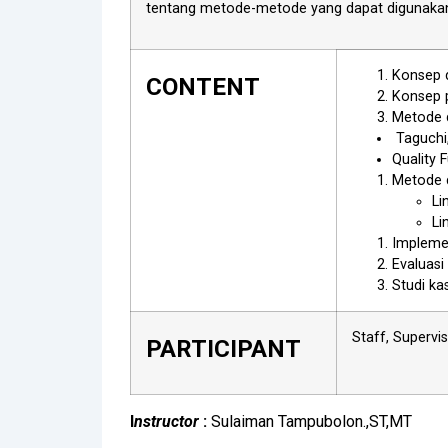
tentang metode-metode yang dapat digunakan 
Konsep 
CONTENT
Konsep 
Metode 
Taguchi
Quality 
Metode d
Li
Li
Impleme
Evaluasi
Studi ka
Staff, Supervi
PARTICIPANT
I
nstructor
:
Sulaiman Tampubolon.,ST,MT