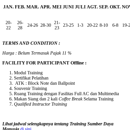
JAN.
FEB.
MAR.
APR.
MEI
JUNI
JULI
AGT.
SEP.
OKT.
NO
20-
26-
21-
24-26
28-30
23-25
1-3
20-22
8-10
6-8
19-
22
28
23
TERMS AND CONDITION :
Harga : Belum Termasuk Pajak 11 %
FACILITY FOR PARTICIPANT Offline :
Modul Training
Sertifikat Pelatihan
ATK : Block Note dan Ballpoint
Souvenir Training
Ruang Training dengan Fasilitas Full AC dan Multimedia
Makan Siang dan 2 kali
Coffee Break
Selama Training
Qualified Instructor Training
Lihat jadwal selengkapnya tentang Training Sumber Daya
Manusia
di sini…