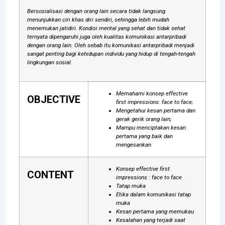
Bersosialisasi dengan orang lain secara tidak langsung
menunjukkan ciri khas diri sendiri, sehingga lebih mudah
menemukan jatidiri. Kondisi mental yang sehat dan tidak sehat
ternyata dipengaruhi juga oleh kualitas komunikasi antarpribadi
dengan orang lain. Oleh sebab itu komunikasi antarpribadi menjadi
sangat penting bagi kehidupan individu yang hidup di tengah-tengah
lingkungan sosial.
Memahami konsep effective
OBJECTIVE
first impressions: face to face;
Mengetahui kesan pertama dan
gerak gerik orang lain;
Mampu menciptakan kesan
pertama yang baik dan
mengesankan
Konsep effective first
CONTENT
impressions : face to face
Tatap muka
Etika dalam komunikasi tatap
muka
Kesan pertama yang memukau
Kesalahan yang terjadi saat