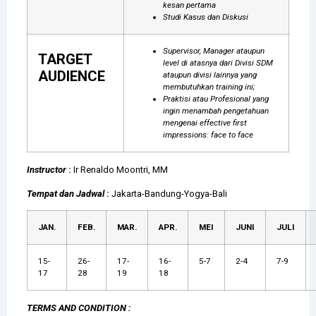
kesan pertama
Studi Kasus dan Diskusi
Supervisor, Manager ataupun
TARGET
level di atasnya dari Divisi SDM
AUDIENCE
ataupun divisi lainnya yang
membutuhkan training ini;
Praktisi atau Profesional yang
ingin menambah pengetahuan
mengenai effective first
impressions: face to face
Instructor
:
Ir Renaldo Moontri, MM
Tempat dan Jadwal
:
Jakarta-Bandung-Yogya-Bali
JAN.
FEB.
MAR.
APR.
MEI
JUNI
JULI
15-
26-
17-
16-
5-7
2-4
7-9
17
28
19
18
TERMS AND CONDITION :