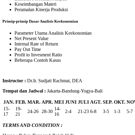
Keseimbangan Materi
Peramalan Kinerja Produksi
Prinsip-prinsip Dasar Analisis Keekonomian
Parameter Utama Analisis Keekonomian
Net Present Value
Internal Rate of Return
Pay Out Time
Profit to Invesment Ratio
Beberapa Contoh Kasus
Instructor :
Dr.Ir. Sudjati Rachmat, DEA
Tempat dan Jadwal :
Jakarta-Bandung-Yogya-Bali
JAN.
FEB.
MAR.
APR.
MEI
JUNI
JULI
AGT.
SEP.
OKT.
NO
15-
19-
14-
24-26
28-30
2-4
21-23
6-8
3-5
1-3
5-7
17
21
16
TERMS AND CONDITION :