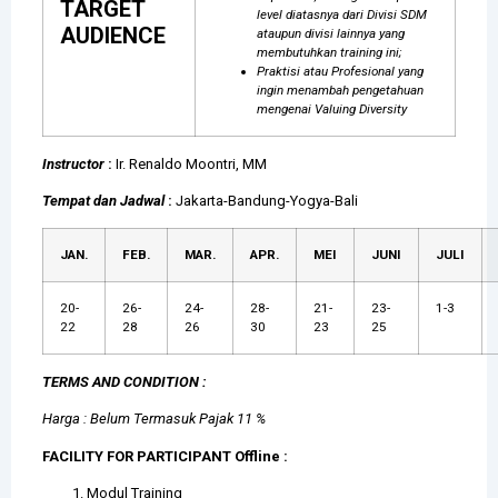
TARGET
level diatasnya dari Divisi SDM
AUDIENCE
ataupun divisi lainnya yang
membutuhkan training ini;
Praktisi atau Profesional yang
ingin menambah pengetahuan
mengenai Valuing Diversity
Instructor
:
Ir. Renaldo Moontri, MM
Tempat dan Jadwal
:
Jakarta-Bandung-Yogya-Bali
JAN.
FEB.
MAR.
APR.
MEI
JUNI
JULI
20-
26-
24-
28-
21-
23-
1-3
22
28
26
30
23
25
TERMS AND CONDITION :
Harga : Belum Termasuk Pajak 11 %
FACILITY FOR PARTICIPANT Offline :
Modul Training