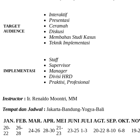
Interaktif
Presentasi
Ceramah
TARGET
Diskusi
AUDIENCE
Membahas Studi Kasus
Teknik Implementasi
Staff
Supervisor
Manager
IMPLEMENTASI
Divisi HRD
Praktisi, Profesional
Instructor
:
Ir. Renaldo Moontri, MM
Tempat dan Jadwal
:
Jakarta-Bandung-Yogya-Bali
JAN.
FEB.
MAR.
APR.
MEI
JUNI
JULI
AGT.
SEP.
OKT.
NO
20-
26-
21-
24-26
28-30
23-25
1-3
20-22
8-10
6-8
19-
22
28
23