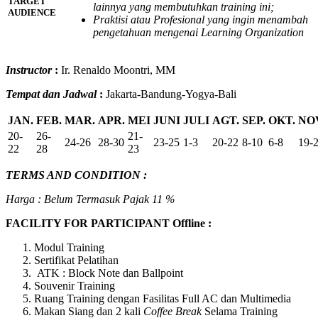
TARGET
lainnya yang membutuhkan training ini;
AUDIENCE
Praktisi atau Profesional yang ingin menambah
pengetahuan mengenai Learning Organization
Instructor
:
Ir. Renaldo Moontri, MM
Tempat dan Jadwal
:
Jakarta-Bandung-Yogya-Bali
JAN.
FEB.
MAR.
APR.
MEI
JUNI
JULI
AGT.
SEP.
OKT.
NO
20-
26-
21-
24-26
28-30
23-25
1-3
20-22
8-10
6-8
19-
22
28
23
TERMS AND CONDITION :
Harga : Belum Termasuk Pajak 11 %
FACILITY FOR PARTICIPANT Offline :
Modul Training
Sertifikat Pelatihan
ATK : Block Note dan Ballpoint
Souvenir Training
Ruang Training dengan Fasilitas Full AC dan Multimedia
Makan Siang dan 2 kali
Coffee Break
Selama Training