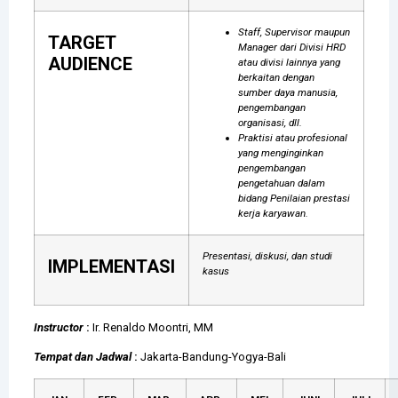
Staff, Supervisor maupun
TARGET
Manager dari Divisi HRD
AUDIENCE
atau divisi lainnya yang
berkaitan dengan
sumber daya manusia,
pengembangan
organisasi, dll.
Praktisi atau profesional
yang menginginkan
pengembangan
pengetahuan dalam
bidang Penilaian prestasi
kerja karyawan.
Presentasi, diskusi, dan studi
IMPLEMENTASI
kasus
Instructor
:
Ir. Renaldo Moontri, MM
Tempat dan Jadwal
:
Jakarta-Bandung-Yogya-Bali