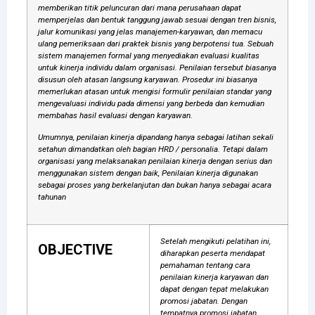
memberikan titik peluncuran dari mana perusahaan dapat
memperjelas dan bentuk tanggung jawab sesuai dengan tren bisnis,
jalur komunikasi yang jelas manajemen-karyawan, dan memacu
ulang pemeriksaan dari praktek bisnis yang berpotensi tua. Sebuah
sistem manajemen formal yang menyediakan evaluasi kualitas
untuk kinerja individu dalam organisasi. Penilaian tersebut biasanya
disusun oleh atasan langsung karyawan. Prosedur ini biasanya
memerlukan atasan untuk mengisi formulir penilaian standar yang
mengevaluasi individu pada dimensi yang berbeda dan kemudian
membahas hasil evaluasi dengan karyawan.
Umumnya, penilaian kinerja dipandang hanya sebagai latihan sekali
setahun dimandatkan oleh bagian HRD / personalia. Tetapi dalam
organisasi yang melaksanakan penilaian kinerja dengan serius dan
menggunakan sistem dengan baik, Penilaian kinerja digunakan
sebagai proses yang berkelanjutan dan bukan hanya sebagai acara
tahunan
Setelah mengikuti pelatihan ini,
OBJECTIVE
diharapkan peserta mendapat
pemahaman tentang cara
penilaian kinerja karyawan dan
dapat dengan tepat melakukan
promosi jabatan. Dengan
tempatnya promosi jabatan