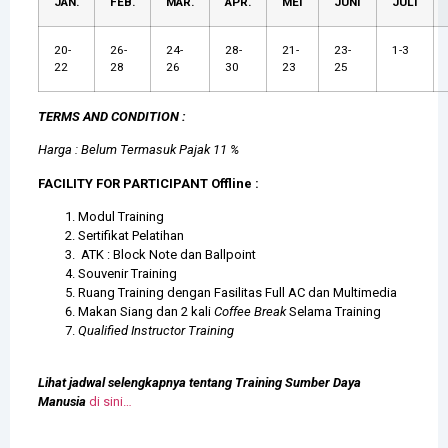
JAN.
FEB.
MAR.
APR.
MEI
JUNI
JULI
20-
26-
24-
28-
21-
23-
1-3
22
28
26
30
23
25
TERMS AND CONDITION :
Harga : Belum Termasuk Pajak 11 %
FACILITY FOR PARTICIPANT Offline :
Modul Training
Sertifikat Pelatihan
ATK : Block Note dan Ballpoint
Souvenir Training
Ruang Training dengan Fasilitas Full AC dan Multimedia
Makan Siang dan 2 kali
Coffee Break
Selama Training
Qualified Instructor Training
Lihat jadwal selengkapnya tentang Training Sumber Daya
Manusia
di sini…