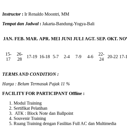
Instructor
:
Ir Renaldo Moontri, MM
Tempat dan Jadwal
:
Jakarta-Bandung-Yogya-Bali
JAN.
FEB.
MAR.
APR.
MEI
JUNI
JULI
AGT.
SEP.
OKT.
NO
15-
26-
22-
17-19
16-18
5-7
2-4
7-9
4-6
20-22
17-
17
28
24
TERMS AND CONDITION :
Harga : Belum Termasuk Pajak 11 %
FACILITY FOR PARTICIPANT Offline :
Modul Training
Sertifikat Pelatihan
ATK : Block Note dan Ballpoint
Souvenir Training
Ruang Training dengan Fasilitas Full AC dan Multimedia