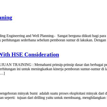
aning
ng Engineering and Well Planning– Sangat berguna diikuti bagi para
k perhitungan sederhana sebelum pemboran sumur di lakukan. Dengan 
 With HSE Consideration
 TUJUAN TRAINING : Memahami prinsip-prinsip dasar dan berbagai pe
rhitungan ini untuk meningkatkan kinerja pemboran sumur-sumur di l
[…]
ngeboran minyak bumi adalah suatu proses eksploitasi minyak dari dal
n seperti: tujuan dari drilling yaitu untuk membuang, menghilangkan 