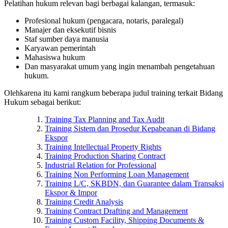
Pelatihan hukum relevan bagi berbagai kalangan, termasuk:
Profesional hukum (pengacara, notaris, paralegal)
Manajer dan eksekutif bisnis
Staf sumber daya manusia
Karyawan pemerintah
Mahasiswa hukum
Dan masyarakat umum yang ingin menambah pengetahuan
hukum.
Olehkarena itu kami rangkum beberapa judul training terkait Bidang
Hukum sebagai berikut:
Training Tax Planning and Tax Audit
Training Sistem dan Prosedur Kepabeanan di Bidang
Ekspor
Training Intellectual Property Rights
Training Production Sharing Contract
Industrial Relation for Professional
Training Non Performing Loan Management
Training L/C, SKBDN, dan Guarantee dalam Transaksi
Ekspor & Impor
Training Credit Analysis
Training Contract Drafting and Management
Training Custom Facility, Shipping Documents &